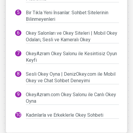
Bir Tıkla Yeni İnsanlar: Sohbet Sitelerinin
Bilinmeyenleri
Okey Salonları ve Okey Siteleri | Mobil Okey
Odaları, Sesli ve Kameralı Okey
OkeyAzram Okey Salonu ile Kesintisiz Oyun
Keyfi
Sesli Okey Oyna | DenizOkey.com ile Mobil
Okey ve Chat Sohbet Deneyimi
OkeyAzram.com Okey Salonu ile Canlı Okey
Oyna
Kadınlarla ve Erkeklerle Okey Sohbeti