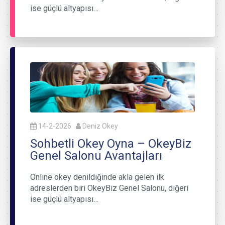
ise güçlü altyapısı…
14-2-2026
Deniz Okey
Sohbetli Okey Oyna – OkeyBiz
Genel Salonu Avantajları
Online okey denildiğinde akla gelen ilk
adreslerden biri OkeyBiz Genel Salonu, diğeri
ise güçlü altyapısı…