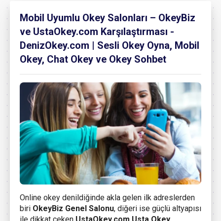
Mobil Uyumlu Okey Salonları – OkeyBiz
ve UstaOkey.com Karşılaştırması -
DenizOkey.com | Sesli Okey Oyna, Mobil
Okey, Chat Okey ve Okey Sohbet
Online okey denildiğinde akla gelen ilk adreslerden
biri
OkeyBiz
Genel Salonu
, diğeri ise güçlü altyapısı
ile dikkat çeken
UstaOkey.com
Usta Okey