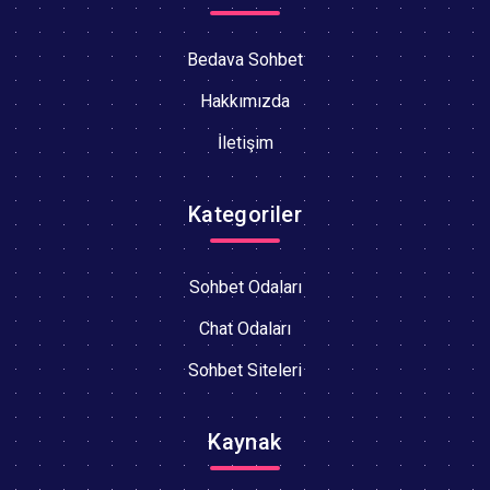
Bedava Sohbet
Hakkımızda
İletişim
Kategoriler
Sohbet Odaları
Chat Odaları
Sohbet Siteleri
Kaynak