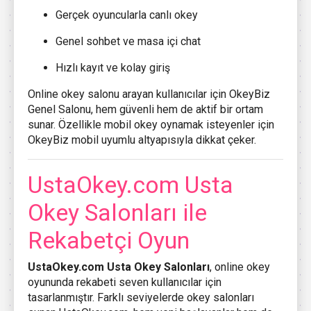
Gerçek oyuncularla canlı okey
Genel sohbet ve masa içi chat
Hızlı kayıt ve kolay giriş
Online okey salonu arayan kullanıcılar için OkeyBiz
Genel Salonu, hem güvenli hem de aktif bir ortam
sunar. Özellikle mobil okey oynamak isteyenler için
OkeyBiz mobil uyumlu altyapısıyla dikkat çeker.
UstaOkey.com Usta
Okey Salonları ile
Rekabetçi Oyun
UstaOkey.com Usta Okey Salonları
, online okey
oyununda rekabeti seven kullanıcılar için
tasarlanmıştır. Farklı seviyelerde okey salonları