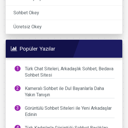
Sohbet Okey
Ücretsiz Okey
Popüler Yazılar
Türk Chat Siteleri, Arkadaşlık Sohbet, Bedava
Sohbet Sitesi
Kameralı Sohbet ile Dul Bayanlarla Daha
Yakın Tanışın
Görüntülü Sohbet Siteleri ile Yeni Arkadaşlar
Edinin
Türk Kadınlarla Görüntülü Sohbet Başlıkları