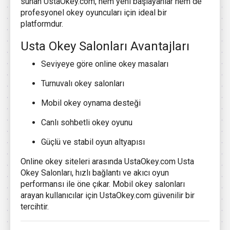
sunan UstaOkey.com, hem yeni başlayanlar hem de
profesyonel okey oyuncuları için ideal bir
platformdur.
Usta Okey Salonları Avantajları
Seviyeye göre online okey masaları
Turnuvalı okey salonları
Mobil okey oynama desteği
Canlı sohbetli okey oyunu
Güçlü ve stabil oyun altyapısı
Online okey siteleri arasında UstaOkey.com Usta
Okey Salonları, hızlı bağlantı ve akıcı oyun
performansı ile öne çıkar. Mobil okey salonları
arayan kullanıcılar için UstaOkey.com güvenilir bir
tercihtir.