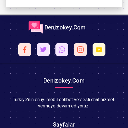
Denizokey.Com
Denizokey.Com
Türkiye'nin en iyi mobil sohbet ve sesli chat hizmeti
vermeye devam ediyoruz..
Sayfalar