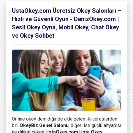
UstaOkey.com Ücretsiz Okey Salonları –
Hızlı ve Güvenli Oyun - DenizOkey.com |
Sesli Okey Oyna, Mobil Okey, Chat Okey
ve Okey Sohbet
Online okey denildiğinde akla gelen ilk adreslerden
biri
OkeyBiz
Genel Salonu
, diğeri ise güçlü altyapısı
ile dikkat çeken
UstaOkey.com
Usta Okey