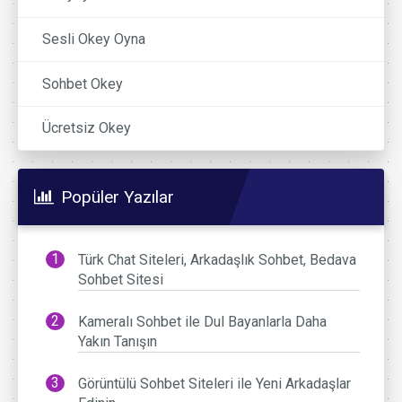
Sesli Okey Oyna
Sohbet Okey
Ücretsiz Okey
Popüler Yazılar
Türk Chat Siteleri, Arkadaşlık Sohbet, Bedava
Sohbet Sitesi
Kameralı Sohbet ile Dul Bayanlarla Daha
Yakın Tanışın
Görüntülü Sohbet Siteleri ile Yeni Arkadaşlar