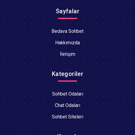
Sayfalar
Bedava Sohbet
Hakkımızda
İletişim
Kategoriler
Sohbet Odaları
Chat Odaları
Sohbet Siteleri