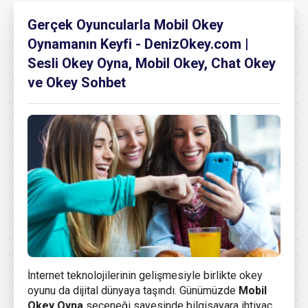
Gerçek Oyuncularla Mobil Okey
Oynamanın Keyfi - DenizOkey.com |
Sesli Okey Oyna, Mobil Okey, Chat Okey
ve Okey Sohbet
İnternet teknolojilerinin gelişmesiyle birlikte okey
oyunu da dijital dünyaya taşındı. Günümüzde
Mobil
Okey Oyna
seçeneği sayesinde bilgisayara ihtiyaç