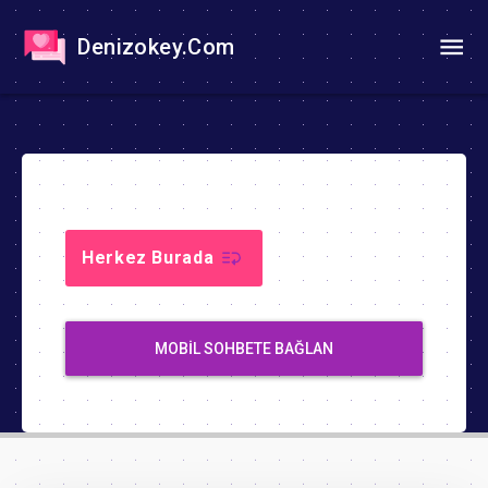
Denizokey.Com
Herkez Burada
MOBIL SOHBETE BAĞLAN