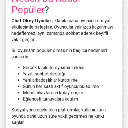
Popüler
?
Chat Okey Oyunları
, klasik masa oyununu sosyal
etkileşimle birleştirir. Oyuncular yalnızca kazanmayı
hedeflemez; aynı zamanda sohbet ederek keyifli
vakit geçirir.
Bu oyunların popüler olmasının başlıca nedenleri
şunlardır:
Gerçek kişilerle oynama imkânı
Yazılı sohbet desteği
Yeni arkadaşlıklar kurabilme
Günün her saati aktif oyuncu bulabilme
Mobil cihazlardan kolay erişim
Eğlenceli turnuvalara katılım
Sosyal yönü güçlü olan platformlar, kullanıcıların
oyunda daha uzun süre vakit geçirmesine katkı
sağlar.