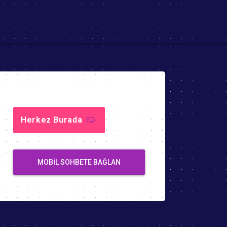
Herkez Burada
MOBIL SOHBETE BAĞLAN