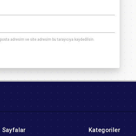
posta adresim ve site adresim bu tarayıcıya kaydedilsin.
Sayfalar
Kategoriler