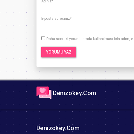
Adınız
*
E-posta adresiniz
*
Daha sonraki yorumlarımda kullanılması için adım, e-
Denizokey.Com
Denizokey.Com