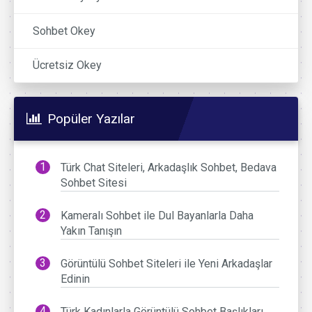
Sohbet Okey
Ücretsiz Okey
Popüler Yazılar
Türk Chat Siteleri, Arkadaşlık Sohbet, Bedava
Sohbet Sitesi
Kameralı Sohbet ile Dul Bayanlarla Daha
Yakın Tanışın
Görüntülü Sohbet Siteleri ile Yeni Arkadaşlar
Edinin
Türk Kadınlarla Görüntülü Sohbet Başlıkları