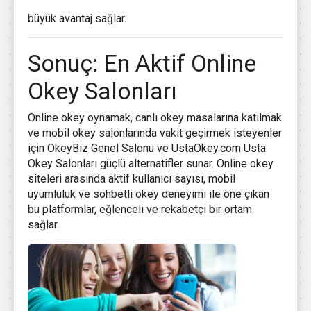
büyük avantaj sağlar.
Sonuç: En Aktif Online
Okey Salonları
Online okey oynamak, canlı okey masalarına katılmak
ve mobil okey salonlarında vakit geçirmek isteyenler
için OkeyBiz Genel Salonu ve UstaOkey.com Usta
Okey Salonları güçlü alternatifler sunar. Online okey
siteleri arasında aktif kullanıcı sayısı, mobil
uyumluluk ve sohbetli okey deneyimi ile öne çıkan
bu platformlar, eğlenceli ve rekabetçi bir ortam
sağlar.