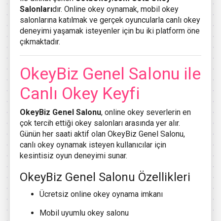
Salonları
dır. Online okey oynamak, mobil okey
salonlarına katılmak ve gerçek oyuncularla canlı okey
deneyimi yaşamak isteyenler için bu iki platform öne
çıkmaktadır.
OkeyBiz Genel Salonu ile
Canlı Okey Keyfi
OkeyBiz Genel Salonu
, online okey severlerin en
çok tercih ettiği okey salonları arasında yer alır.
Günün her saati aktif olan OkeyBiz Genel Salonu,
canlı okey oynamak isteyen kullanıcılar için
kesintisiz oyun deneyimi sunar.
OkeyBiz Genel Salonu Özellikleri
Ücretsiz online okey oynama imkanı
Mobil uyumlu okey salonu