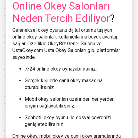
Online Okey Salonları
Neden Tercih Ediliyor
?
Geleneksel okey oyununu dijital ortama taşıyan
online okey salonları, kullanıcılarına büyük avantaj
sağlar. Özellikle OkeyBiz Genel Salonu ve
UstaOkey.com Usta Okey Salonları gibi platformlar
sayesinde:
7/24 online okey oynayabilirsiniz.
Gerçek kişilerle canlı okey masasına
oturabilirsiniz.
Mobil okey salonları üzerinden her yerden
erişim sağlayabilirsiniz.
Sohbetli okey oyunu ile sosyal çevrenizi
genişletebilirsiniz.
Online okey, mobil okey ve canlı okey aramalarında