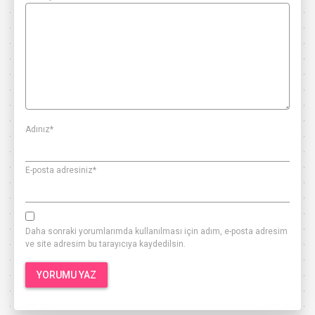
Adınız
*
E-posta adresiniz
*
Daha sonraki yorumlarımda kullanılması için adım, e-posta adresim
ve site adresim bu tarayıcıya kaydedilsin.