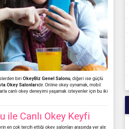
slerden biri
OkeyBiz
Genel Salonu
, diğeri ise güçlü
ta Okey Salonları
dır. Online okey oynamak, mobil
rla canlı okey deneyimi yaşamak isteyenler için bu iki
 ile Canlı Okey Keyfi
rin en çok tercih ettiği okey salonları arasında yer alır.