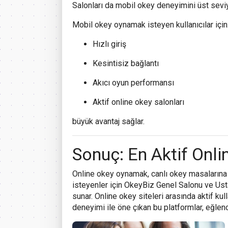
Salonları da mobil okey deneyimini üst seviy
Mobil okey oynamak isteyen kullanıcılar için
Hızlı giriş
Kesintisiz bağlantı
Akıcı oyun performansı
Aktif online okey salonları
büyük avantaj sağlar.
Sonuç: En Aktif Onli
Online okey oynamak, canlı okey masalarına
isteyenler için OkeyBiz Genel Salonu ve Ust
sunar. Online okey siteleri arasında aktif ku
deneyimi ile öne çıkan bu platformlar, eğlenc