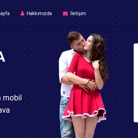
(current)
ayfa
Hakkımızda
İletişim
A
n mobil
ava