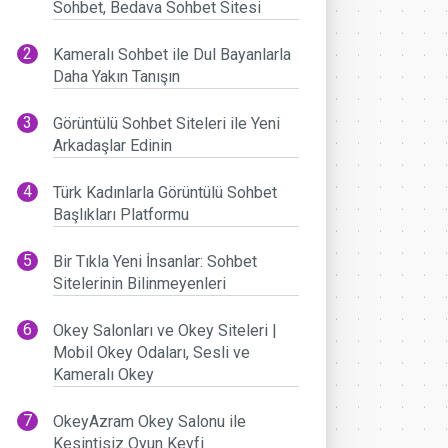
Sohbet, Bedava Sohbet Sitesi
Kameralı Sohbet ile Dul Bayanlarla
Daha Yakın Tanışın
Görüntülü Sohbet Siteleri ile Yeni
Arkadaşlar Edinin
Türk Kadınlarla Görüntülü Sohbet
Başlıkları Platformu
Bir Tıkla Yeni İnsanlar: Sohbet
Sitelerinin Bilinmeyenleri
Okey Salonları ve Okey Siteleri |
Mobil Okey Odaları, Sesli ve
Kameralı Okey
OkeyAzram Okey Salonu ile
Kesintisiz Oyun Keyfi