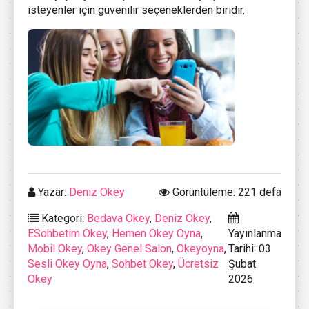
isteyenler için güvenilir seçeneklerden biridir.
Yazar:
Deniz Okey
Görüntüleme: 221 defa
Kategori:
Bedava Okey
,
Deniz Okey
,
ESohbetim Okey
,
Hemen Okey Oyna
,
Yayınlanma
Mobil Okey
,
Okey Genel Salon
,
Okeyoyna
,
Tarihi: 03
Sesli Okey Oyna
,
Sohbet Okey
,
Ücretsiz
Şubat
Okey
2026