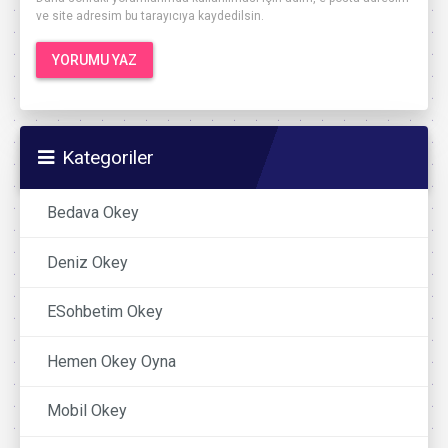
ve site adresim bu tarayıcıya kaydedilsin.
Kategoriler
Bedava Okey
Deniz Okey
ESohbetim Okey
Hemen Okey Oyna
Mobil Okey