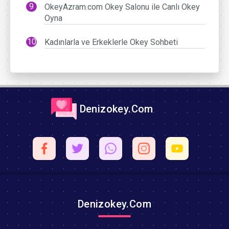
OkeyAzram.com Okey Salonu ile Canlı Okey
Oyna
Kadınlarla ve Erkeklerle Okey Sohbeti
Denizokey.Com
Denizokey.Com