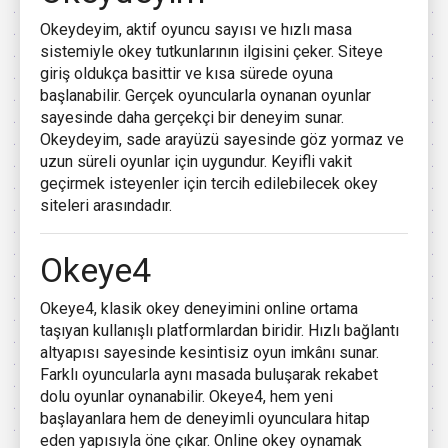
Okeydeyim, aktif oyuncu sayısı ve hızlı masa
sistemiyle okey tutkunlarının ilgisini çeker. Siteye
giriş oldukça basittir ve kısa sürede oyuna
başlanabilir. Gerçek oyuncularla oynanan oyunlar
sayesinde daha gerçekçi bir deneyim sunar.
Okeydeyim, sade arayüzü sayesinde göz yormaz ve
uzun süreli oyunlar için uygundur. Keyifli vakit
geçirmek isteyenler için tercih edilebilecek okey
siteleri arasındadır.
Okeye4
Okeye4, klasik okey deneyimini online ortama
taşıyan kullanışlı platformlardan biridir. Hızlı bağlantı
altyapısı sayesinde kesintisiz oyun imkânı sunar.
Farklı oyuncularla aynı masada buluşarak rekabet
dolu oyunlar oynanabilir. Okeye4, hem yeni
başlayanlara hem de deneyimli oyunculara hitap
eden yapısıyla öne çıkar. Online okey oynamak