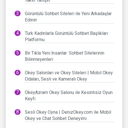
Yakın Tanışın
Görüntülü Sohbet Siteleri ile Yeni Arkadaşlar
Edinin
Türk Kadınlarla Görüntülü Sohbet Başlıkları
Platformu
Bir Tıkla Yeni İnsanlar: Sohbet Sitelerinin
Bilinmeyenleri
Okey Salonları ve Okey Siteleri | Mobil Okey
Odaları, Sesli ve Kameralı Okey
OkeyAzram Okey Salonu ile Kesintisiz Oyun
Keyfi
Sesli Okey Oyna | DenizOkey.com ile Mobil
Okey ve Chat Sohbet Deneyimi