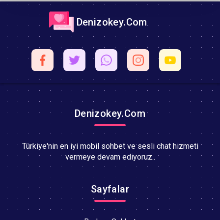
Denizokey.Com
Denizokey.Com
Türkiye'nin en iyi mobil sohbet ve sesli chat hizmeti
vermeye devam ediyoruz..
Sayfalar