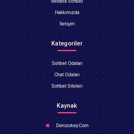
Bedava Sohbet
Hakkımızda
İletişim
Kategoriler
Sohbet Odaları
Chat Odaları
Sohbet Siteleri
Kaynak
Denizokey.Com