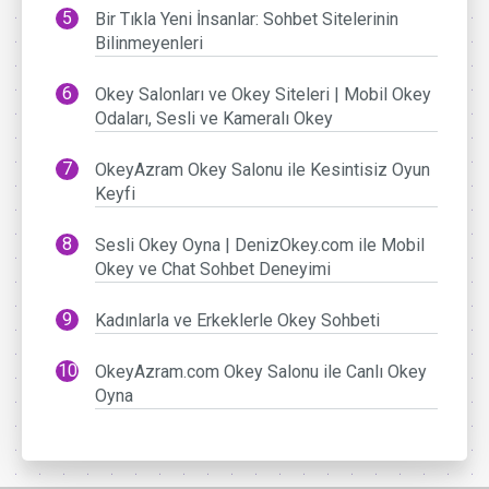
Bir Tıkla Yeni İnsanlar: Sohbet Sitelerinin
Bilinmeyenleri
Okey Salonları ve Okey Siteleri | Mobil Okey
Odaları, Sesli ve Kameralı Okey
OkeyAzram Okey Salonu ile Kesintisiz Oyun
Keyfi
Sesli Okey Oyna | DenizOkey.com ile Mobil
Okey ve Chat Sohbet Deneyimi
Kadınlarla ve Erkeklerle Okey Sohbeti
OkeyAzram.com Okey Salonu ile Canlı Okey
Oyna