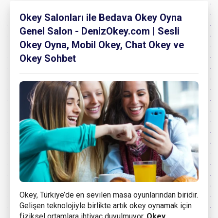
Okey Salonları ile Bedava Okey Oyna
Genel Salon - DenizOkey.com | Sesli
Okey Oyna, Mobil Okey, Chat Okey ve
Okey Sohbet
Okey, Türkiye’de en sevilen masa oyunlarından biridir.
Gelişen teknolojiyle birlikte artık okey oynamak için
fiziksel ortamlara ihtiyaç duyulmuyor.
Okey