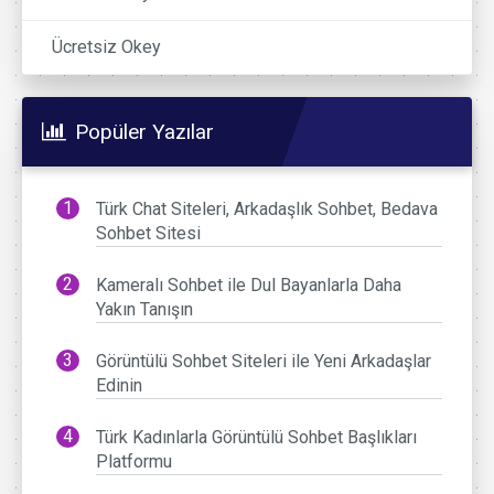
Ücretsiz Okey
Popüler Yazılar
Türk Chat Siteleri, Arkadaşlık Sohbet, Bedava
Sohbet Sitesi
Kameralı Sohbet ile Dul Bayanlarla Daha
Yakın Tanışın
Görüntülü Sohbet Siteleri ile Yeni Arkadaşlar
Edinin
Türk Kadınlarla Görüntülü Sohbet Başlıkları
Platformu