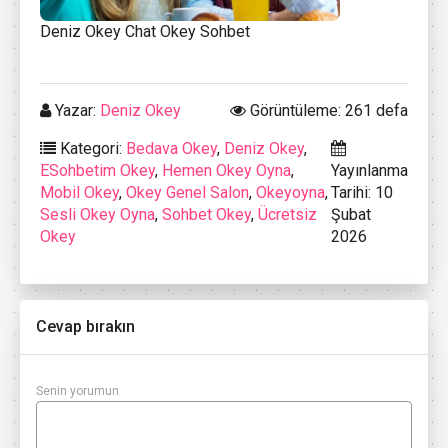
Deniz Okey Chat Okey Sohbet
Yazar:
Deniz Okey
Görüntüleme: 261 defa
Kategori:
Bedava Okey
,
Deniz Okey
,
ESohbetim Okey
,
Hemen Okey Oyna
,
Yayınlanma
Mobil Okey
,
Okey Genel Salon
,
Okeyoyna
,
Tarihi: 10
Sesli Okey Oyna
,
Sohbet Okey
,
Ücretsiz
Şubat
Okey
2026
Cevap bırakın
Senin yorumun