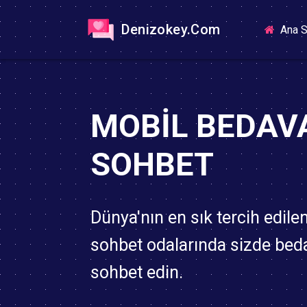
Denizokey.Com
Ana S
MOBIL BEDAV
SOHBET
Dünya'nın en sık tercih edile
sohbet odalarında sizde bed
sohbet edin.