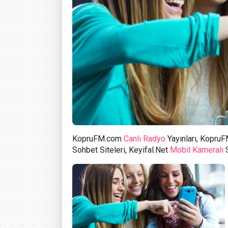
KopruFM.com
Canlı Radyo
Yayınları, Kopru
Sohbet Siteleri, Keyifal.Net
Mobil Kameralı
S