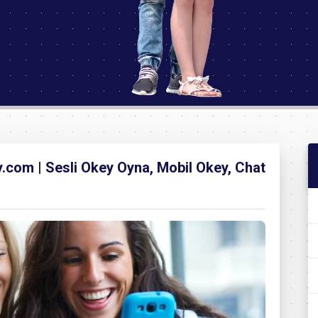
om | Sesli Okey Oyna, Mobil Okey, Chat