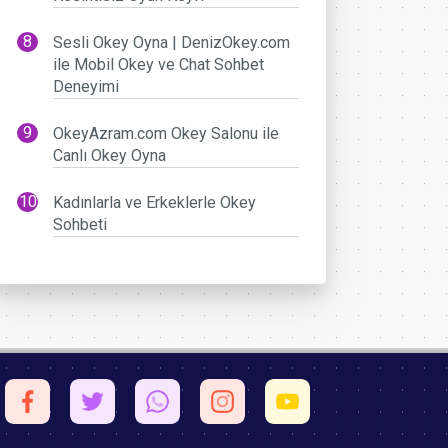
Sesli Okey Oyna | DenizOkey.com
ile Mobil Okey ve Chat Sohbet
Deneyimi
OkeyAzram.com Okey Salonu ile
Canlı Okey Oyna
Kadınlarla ve Erkeklerle Okey
Sohbeti