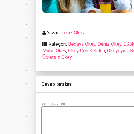
Yazar:
Deniz Okey
Kategori:
Bedava Okey
,
Deniz Okey
,
ESoh
Mobil Okey
,
Okey Genel Salon
,
Okeyoyna
,
S
Ücretsiz Okey
Cevap bırakın
Senin yorumun