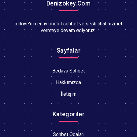
Denizokey.Com
Türkiye'nin en iyi mobil sohbet ve sesli chat hizmeti
vermeye devam ediyoruz..
Sayfalar
Bedava Sohbet
Hakkımızda
İletişim
Kategoriler
Sohbet Odaları