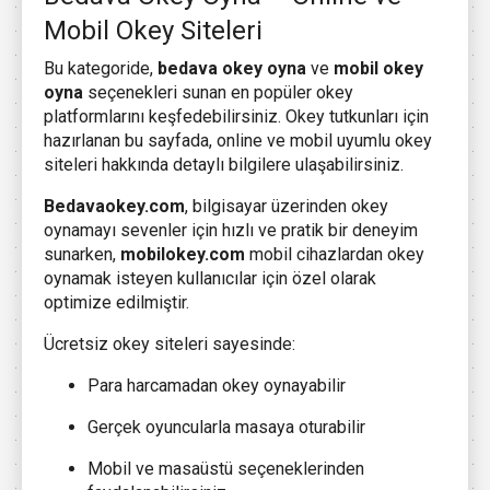
Mobil Okey Siteleri
Bu kategoride,
bedava okey oyna
ve
mobil okey
oyna
seçenekleri sunan en popüler okey
platformlarını keşfedebilirsiniz. Okey tutkunları için
hazırlanan bu sayfada, online ve mobil uyumlu okey
siteleri hakkında detaylı bilgilere ulaşabilirsiniz.
Bedavaokey.com
, bilgisayar üzerinden okey
oynamayı sevenler için hızlı ve pratik bir deneyim
sunarken,
mobilokey.com
mobil cihazlardan okey
oynamak isteyen kullanıcılar için özel olarak
optimize edilmiştir.
Ücretsiz okey siteleri sayesinde:
Para harcamadan okey oynayabilir
Gerçek oyuncularla masaya oturabilir
Mobil ve masaüstü seçeneklerinden