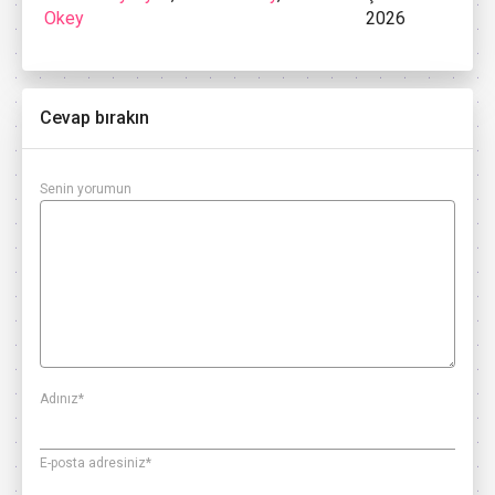
Okey
2026
Cevap bırakın
Senin yorumun
Adınız
*
E-posta adresiniz
*