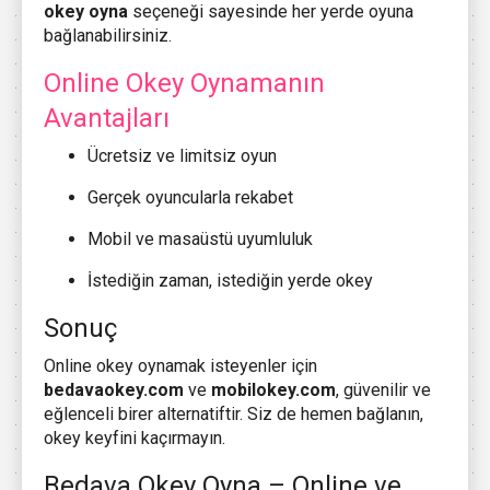
okey oyna
seçeneği sayesinde her yerde oyuna
bağlanabilirsiniz.
Online Okey Oynamanın
Avantajları
Ücretsiz ve limitsiz oyun
Gerçek oyuncularla rekabet
Mobil ve masaüstü uyumluluk
İstediğin zaman, istediğin yerde okey
Sonuç
Online okey oynamak isteyenler için
bedavaokey.com
ve
mobilokey.com
, güvenilir ve
eğlenceli birer alternatiftir. Siz de hemen bağlanın,
okey keyfini kaçırmayın.
Bedava Okey Oyna – Online ve