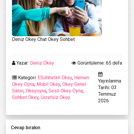
Deniz Okey Chat Okey Sohbet
Yazar:
Deniz Okey
Görüntüleme: 65 defa
Kategori:
ESohbetim Okey
,
Hemen
Yayınlanma
Okey Oyna
,
Mobil Okey
,
Okey Genel
Tarihi: 03
Salon
,
Okeyoyna
,
Sesli Okey Oyna
,
Temmuz
Sohbet Okey
,
Ücretsiz Okey
2026
Cevap bırakın