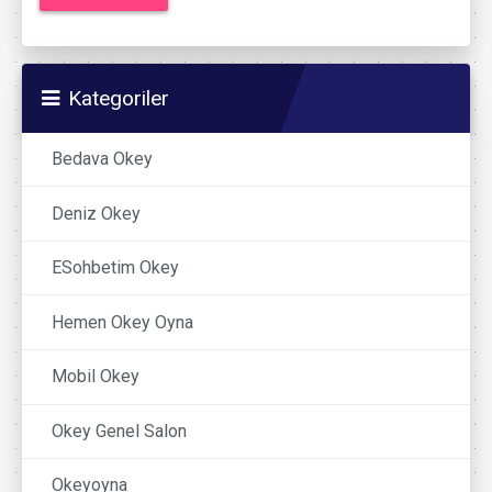
Kategoriler
Bedava Okey
Deniz Okey
ESohbetim Okey
Hemen Okey Oyna
Mobil Okey
Okey Genel Salon
Okeyoyna