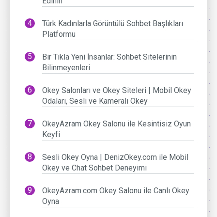
Edinin
Türk Kadınlarla Görüntülü Sohbet Başlıkları
Platformu
Bir Tıkla Yeni İnsanlar: Sohbet Sitelerinin
Bilinmeyenleri
Okey Salonları ve Okey Siteleri | Mobil Okey
Odaları, Sesli ve Kameralı Okey
OkeyAzram Okey Salonu ile Kesintisiz Oyun
Keyfi
Sesli Okey Oyna | DenizOkey.com ile Mobil
Okey ve Chat Sohbet Deneyimi
OkeyAzram.com Okey Salonu ile Canlı Okey
Oyna