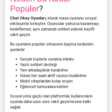
Popüler
?
Chat Okey Oyunları
, klasik masa oyununu sosyal
etkileşimle birleştirir. Oyuncular yalnızca kazanmayı
hedeflemez; aynı zamanda sohbet ederek keyifli
vakit geçirir.
Bu oyunların popüler olmasının başlıca nedenleri
şunlardır:
Gerçek kişilerle oynama imkânı
Yazılı sohbet desteği
Yeni arkadaşlıklar kurabilme
Günün her saati aktif oyuncu bulabilme
Mobil cihazlardan kolay erişim
Eğlenceli turnuvalara katılım
Sosyal yönü güçlü olan platformlar, kullanıcıların
oyunda daha uzun süre vakit geçirmesine katkı
sağlar.