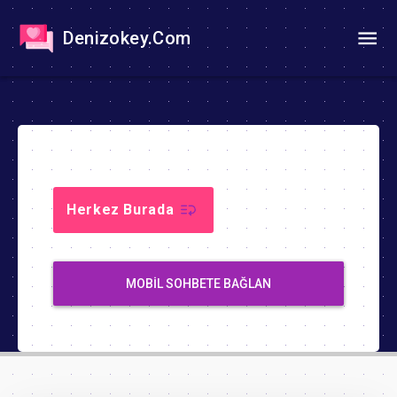
Denizokey.Com
Herkez Burada
MOBIL SOHBETE BAĞLAN