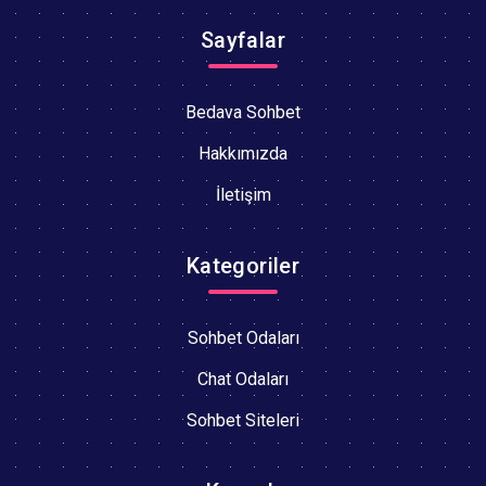
Sayfalar
Bedava Sohbet
Hakkımızda
İletişim
Kategoriler
Sohbet Odaları
Chat Odaları
Sohbet Siteleri