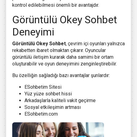
kontrol edilebilmesi önemli bir avantajdır.
Görüntülü Okey Sohbet
Deneyimi
Görüntülü Okey Sohbet
, çevrim içi oyunları yalnızca
rekabetten ibaret olmaktan çıkarır. Oyuncular
görüntülü iletişim kurarak daha samimi bir ortam
oluşturabilir ve oyun deneyimini zenginleştirebilir.
Bu özelliğin sağladığı bazı avantajlar şunlardır:
ESohbetim Sitesi
Yüz yüze sohbet hissi
Arkadaşlarla kaliteli vakit geçirme
Sosyal etkileşimin artması
ESohbetim.com