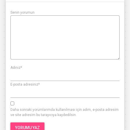
Senin yorumun
Adınız
*
E-posta adresiniz
*
Daha sonraki yorumlarımda kullanılması için adım, e-posta adresim
ve site adresim bu tarayıcıya kaydedilsin.