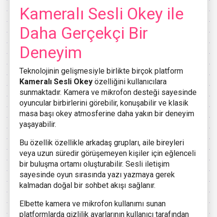
Kameralı Sesli Okey ile
Daha Gerçekçi Bir
Deneyim
Teknolojinin gelişmesiyle birlikte birçok platform
Kameralı Sesli Okey
özelliğini kullanıcılara
sunmaktadır. Kamera ve mikrofon desteği sayesinde
oyuncular birbirlerini görebilir, konuşabilir ve klasik
masa başı okey atmosferine daha yakın bir deneyim
yaşayabilir.
Bu özellik özellikle arkadaş grupları, aile bireyleri
veya uzun süredir görüşemeyen kişiler için eğlenceli
bir buluşma ortamı oluşturabilir. Sesli iletişim
sayesinde oyun sırasında yazı yazmaya gerek
kalmadan doğal bir sohbet akışı sağlanır.
Elbette kamera ve mikrofon kullanımı sunan
platformlarda gizlilik ayarlarının kullanıcı tarafından