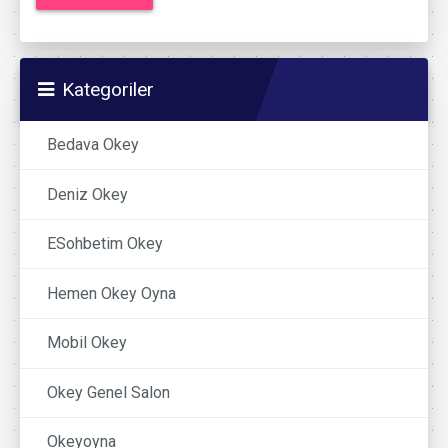
Kategoriler
Bedava Okey
Deniz Okey
ESohbetim Okey
Hemen Okey Oyna
Mobil Okey
Okey Genel Salon
Okeyoyna