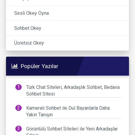
Sesli Okey Oyna
Sohbet Okey
Ücretsiz Okey
Popüler Yazılar
Türk Chat Siteleri, Arkadaşlık Sohbet, Bedava
Sohbet Sitesi
Kameralı Sohbet ile Dul Bayanlarla Daha
Yakın Tanışın
Görüntülü Sohbet Siteleri ile Yeni Arkadaşlar