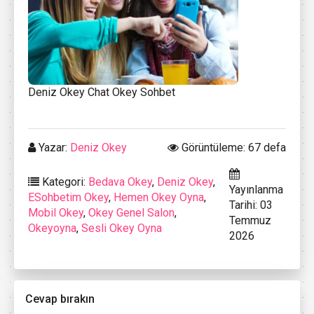
Deniz Okey Chat Okey Sohbet
Yazar:
Deniz Okey
Görüntüleme: 67 defa
Kategori:
Bedava Okey
,
Deniz Okey
,
Yayınlanma
ESohbetim Okey
,
Hemen Okey Oyna
,
Tarihi: 03
Mobil Okey
,
Okey Genel Salon
,
Temmuz
Okeyoyna
,
Sesli Okey Oyna
2026
Cevap bırakın