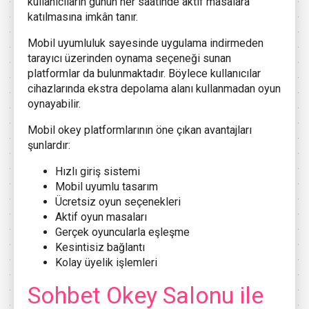
kullanıcıların günün her saatinde aktif masalara
katılmasına imkân tanır.
Mobil uyumluluk sayesinde uygulama indirmeden
tarayıcı üzerinden oynama seçeneği sunan
platformlar da bulunmaktadır. Böylece kullanıcılar
cihazlarında ekstra depolama alanı kullanmadan oyun
oynayabilir.
Mobil okey platformlarının öne çıkan avantajları
şunlardır:
Hızlı giriş sistemi
Mobil uyumlu tasarım
Ücretsiz oyun seçenekleri
Aktif oyun masaları
Gerçek oyuncularla eşleşme
Kesintisiz bağlantı
Kolay üyelik işlemleri
Sohbet Okey Salonu ile