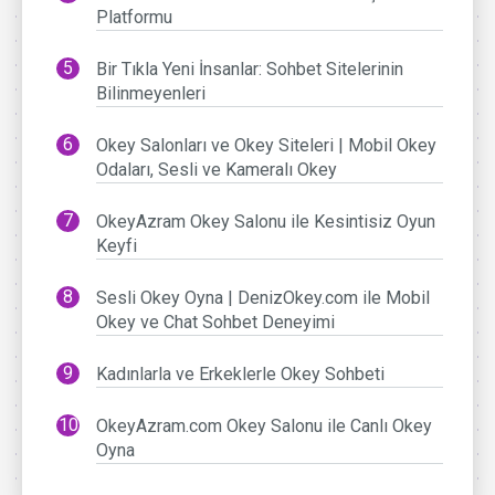
Platformu
Bir Tıkla Yeni İnsanlar: Sohbet Sitelerinin
Bilinmeyenleri
Okey Salonları ve Okey Siteleri | Mobil Okey
Odaları, Sesli ve Kameralı Okey
OkeyAzram Okey Salonu ile Kesintisiz Oyun
Keyfi
Sesli Okey Oyna | DenizOkey.com ile Mobil
Okey ve Chat Sohbet Deneyimi
Kadınlarla ve Erkeklerle Okey Sohbeti
OkeyAzram.com Okey Salonu ile Canlı Okey
Oyna