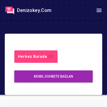
Denizokey.Com
Herkez Burada
MOBIL SOHBETE BAĞLAN