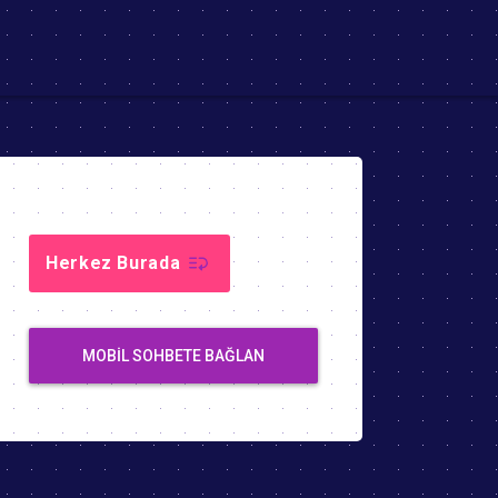
Herkez Burada
MOBIL SOHBETE BAĞLAN