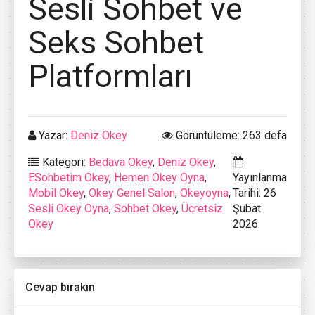
Sesli Sohbet ve
Seks Sohbet
Platformları
Yazar:
Deniz Okey
Görüntüleme: 263 defa
Kategori:
Bedava Okey
,
Deniz Okey
,
ESohbetim Okey
,
Hemen Okey Oyna
,
Yayınlanma
Mobil Okey
,
Okey Genel Salon
,
Okeyoyna
,
Tarihi: 26
Sesli Okey Oyna
,
Sohbet Okey
,
Ücretsiz
Şubat
Okey
2026
Cevap bırakın