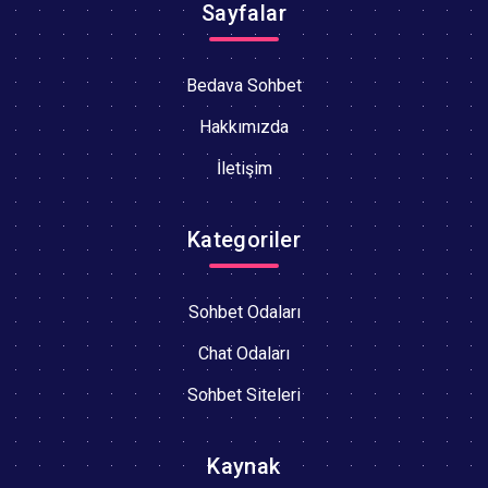
Sayfalar
Bedava Sohbet
Hakkımızda
İletişim
Kategoriler
Sohbet Odaları
Chat Odaları
Sohbet Siteleri
Kaynak