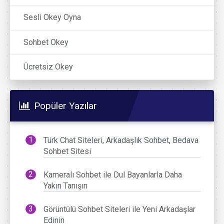
Sesli Okey Oyna
Sohbet Okey
Ücretsiz Okey
Popüler Yazılar
Türk Chat Siteleri, Arkadaşlık Sohbet, Bedava
Sohbet Sitesi
Kameralı Sohbet ile Dul Bayanlarla Daha
Yakın Tanışın
Görüntülü Sohbet Siteleri ile Yeni Arkadaşlar
Edinin