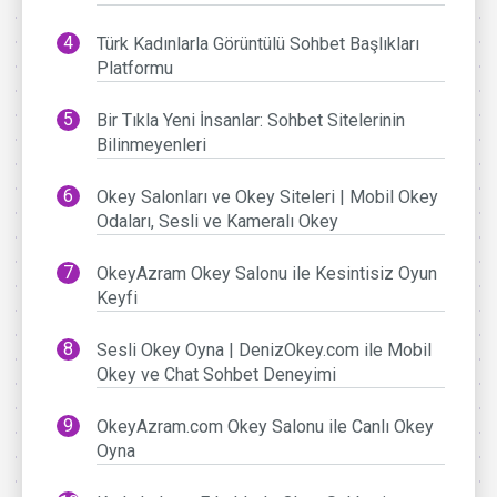
Türk Kadınlarla Görüntülü Sohbet Başlıkları
Platformu
Bir Tıkla Yeni İnsanlar: Sohbet Sitelerinin
Bilinmeyenleri
Okey Salonları ve Okey Siteleri | Mobil Okey
Odaları, Sesli ve Kameralı Okey
OkeyAzram Okey Salonu ile Kesintisiz Oyun
Keyfi
Sesli Okey Oyna | DenizOkey.com ile Mobil
Okey ve Chat Sohbet Deneyimi
OkeyAzram.com Okey Salonu ile Canlı Okey
Oyna