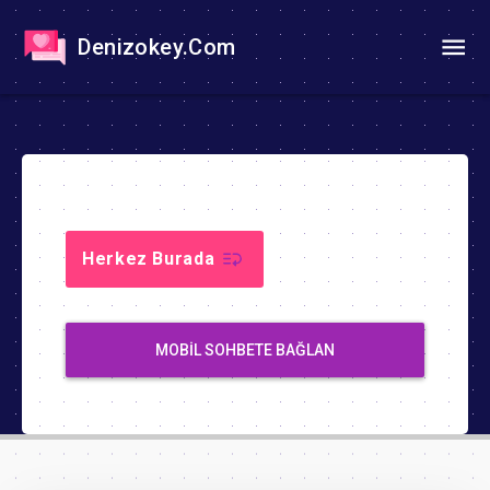
Denizokey.Com
Herkez Burada
MOBIL SOHBETE BAĞLAN