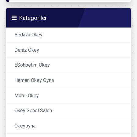
Kategoriler
Bedava Okey
Deniz Okey
ESohbetim Okey
Hemen Okey Oyna
Mobil Okey
Okey Genel Salon
Okeyoyna