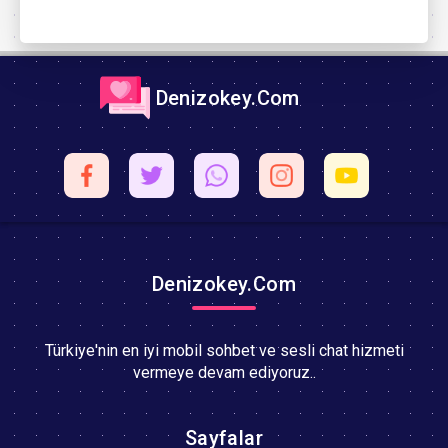
Denizokey.Com
Denizokey.Com
Türkiye'nin en iyi mobil sohbet ve sesli chat hizmeti
vermeye devam ediyoruz..
Sayfalar