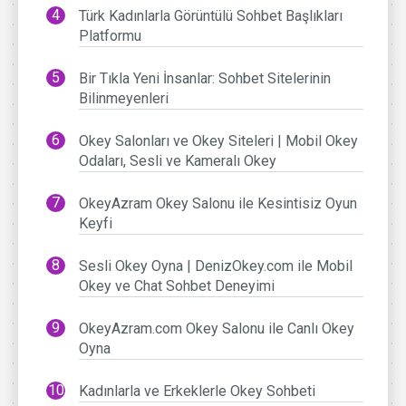
Türk Kadınlarla Görüntülü Sohbet Başlıkları
Platformu
Bir Tıkla Yeni İnsanlar: Sohbet Sitelerinin
Bilinmeyenleri
Okey Salonları ve Okey Siteleri | Mobil Okey
Odaları, Sesli ve Kameralı Okey
OkeyAzram Okey Salonu ile Kesintisiz Oyun
Keyfi
Sesli Okey Oyna | DenizOkey.com ile Mobil
Okey ve Chat Sohbet Deneyimi
OkeyAzram.com Okey Salonu ile Canlı Okey
Oyna
Kadınlarla ve Erkeklerle Okey Sohbeti