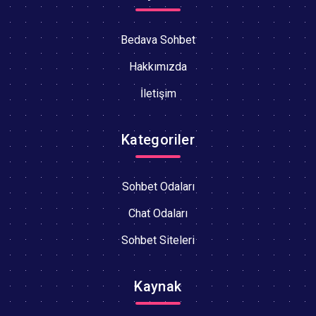
Bedava Sohbet
Hakkımızda
İletişim
Kategoriler
Sohbet Odaları
Chat Odaları
Sohbet Siteleri
Kaynak